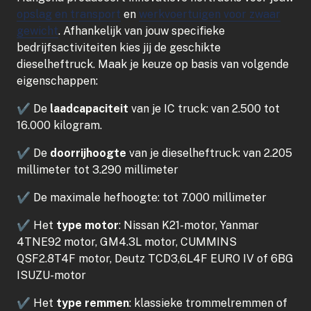
opslag en transport
en
werkvoertuigen voor zwaar
gewicht
. Afhankelijk van jouw specifieke
bedrijfsactiviteiten kies jij de geschikte
dieselheftruck. Maak je keuze op basis van volgende
eigenschappen:
✔ De
laadcapaciteit
van je IC truck: van 2.500 tot
16.000 kilogram.
✔ De
doorrijhoogte
van je dieselheftruck: van 2.205
millimeter tot 3.290 millimeter
✔ De maximale hefhoogte: tot 7.000 millimeter
✔ Het
type motor
: Nissan K21-motor, Yanmar
4TNE92 motor, GM4.3L motor, CUMMINS
QSF2.8T4F motor, Deutz TCD3,6L4F EURO IV of 6BG
ISUZU-motor
✔ Het
type remmen
: klassieke trommelremmen of