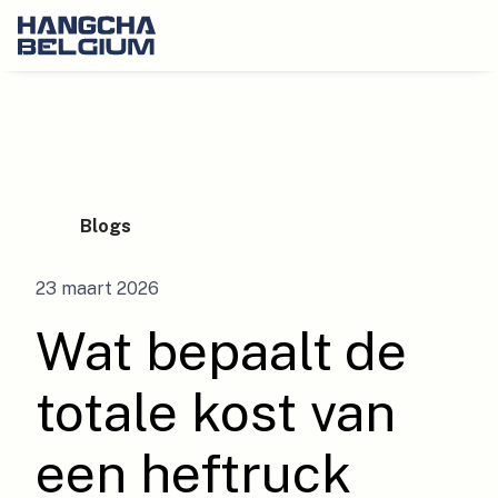
Blogs
H
o
23 maart 2026
m
e
Wat bepaalt de
totale kost van
een heftruck