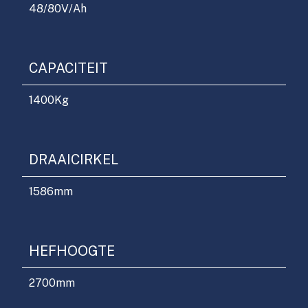
48/80
V/Ah
CAPACITEIT
1400
Kg
DRAAICIRKEL
1586
mm
HEFHOOGTE
2700
mm