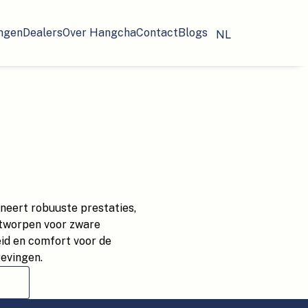
ngen
Dealers
Over Hangcha
Contact
Blogs
NL
neert robuuste prestaties,
tworpen voor zware
eid en comfort voor de
gevingen.