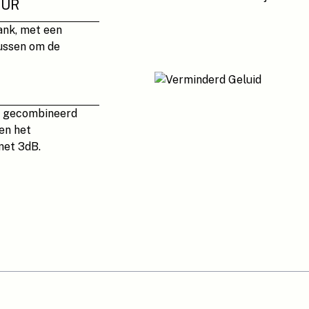
UUR
ank, met een
tussen om de
n, gecombineerd
en het
met 3dB.