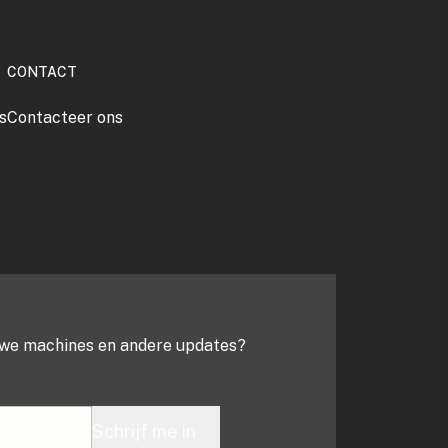
CONTACT
s
Contacteer ons
euwe machines en andere updates?
Schrijf me in