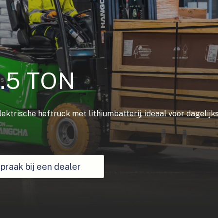
3.5 TON
lektrische heftruck met lithiumbatterij, ideaal voor dageli
praak bij een dealer