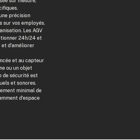
sée sur mesure,
ifiques.
une précision
es sur vos employés.
anisation. Les AGV
ctionner 24h/24 et
 et d'améliorer
ancée et au capteur
ne ou un objet
 de sécurité est
els et sonores.
tement minimal de
fisamment d'espace
.