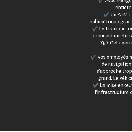
✔ Avec Hangcha
entière
✔ Un AGV tra
millimétrique grâce
✔ Le transport en
prennent en charg
7j/7. Cela per
✔ Vos employés n'o
de navigation
s'approche trop
grand. Le véhi
✔ La mise en œuv
l'infrastructure 