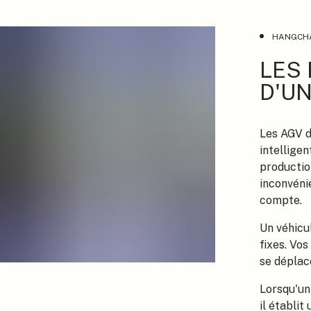
HANGCHA
LES
D'U
Les AGV d
intellige
productio
inconvéni
compte.
Un véhicu
fixes. Vo
se déplac
Lorsqu'un
il établit