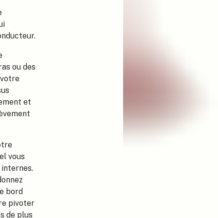
e
ui
onducteur.
e
ras ou des
 votre
sus
ement et
lèvement
otre
el vous
 internes.
 donnez
de bord
re pivoter
s de plus