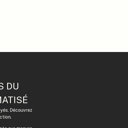
S DU
ATISÉ
oyés. Découvrez
ction.