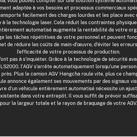
, vous pouvez compter sur une solution système automati
ment adaptée à vos besoins et processus commerciaux spéc
nsporte facilement des charges lourdes et les place avec 
 à la technologie laser. Cela réduit les contraintes physiqu
tièrement automatisé augmente la rentabilité de votre org
e les tâches répétitives de votre personnel et peuvent fon
met de réduire les coûts de main-d'œuvre, d'éviter les erreurs
l'efficacité de votre processus de production.
nt pas à s'inquiéter. Grâce à la technologie de sécurité av
 LS2000, l'AGV s'arrête automatiquement lorsqu'une person
 près. Plus le camion AGV Hangcha roule vite, plus ce champ
cule annonce également ses mouvements par des signaux visu
re d'un véhicule entièrement automatisé nécessite un ajus
existante dans votre entrepôt. Il vous suffit de prévoir suf
pour la largeur totale et le rayon de braquage de votre AGV