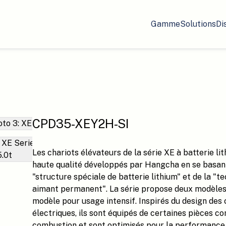
Gamme
Solutions
Di
CPD35-XEY2H-SI
Les chariots élévateurs de la série XE à batterie li
haute qualité développés par Hangcha en se basant
"structure spéciale de batterie lithium" et de la "
aimant permanent". La série propose deux modèles 
modèle pour usage intensif. Inspirés du design des 
électriques, ils sont équipés de certaines pièces c
combustion et sont optimisés pour la performance, l’