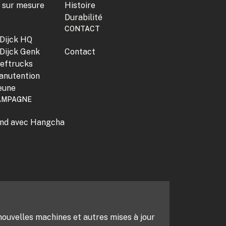
s sur mesure
Histoire
Durabilité
CONTACT
 Dijck HQ
 Dijck Genk
Contact
eftrucks
nutention
eune
AMPAGNE
fond avec Hangcha
nouvelles machines et autres mises à jour