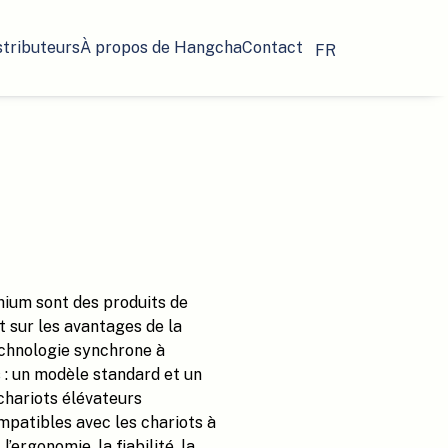
stributeurs
À propos de Hangcha
Contact
FR
thium sont des produits de
 sur les avantages de la
technologie synchrone à
: un modèle standard et un
chariots élévateurs
ompatibles avec les chariots à
ergonomie, la fiabilité, la