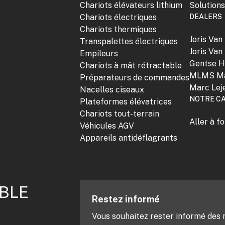
Chariots élévateurs lithium
Solution
Chariots électriques
DEALERS
Chariots thermiques
Joris Van
Transpalettes électriques
Joris Van
Empileurs
Gentse H
Chariots à mât rétractable
MLMS Ma
Préparateurs de commandes
Marc Lej
Nacelles ciseaux
NOTRE C
Plateformes élévatrices
Chariots tout-terrain
Aller à 
Véhicules AGV
Appareils antidéflagrants
ABLE
Restez informé
Vous souhaitez rester informé des 