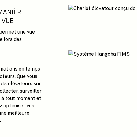
MANIÈRE
 VUE
 permet une vue
e lors des
rmations en temps
ucteurs. Que vous
ots élévateurs sur
llecter, surveiller
e, à tout moment et
z optimiser vos
 une meilleure
.