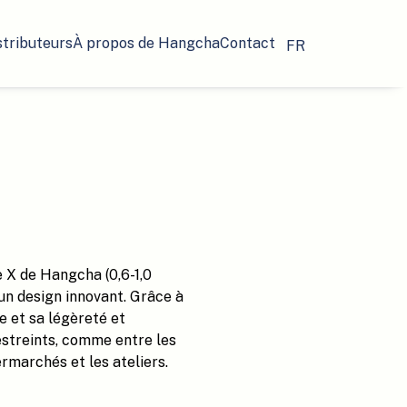
stributeurs
À propos de Hangcha
Contact
FR
e X de Hangcha (0,6-1,0
 un design innovant. Grâce à
 et sa légèreté et
restreints, comme entre les
ermarchés et les ateliers.