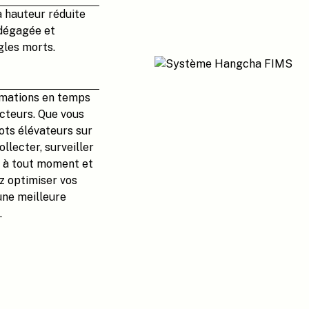
a hauteur réduite
 dégagée et
gles morts.
rmations en temps
ucteurs. Que vous
ots élévateurs sur
llecter, surveiller
e, à tout moment et
z optimiser vos
 une meilleure
.